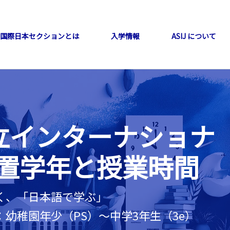
国際日本セクションとは
入学情報
ASIJ について
公立インターナショナ
置学年と授業時間
く、「日本語で学ぶ」
幼稚園年少（PS）〜中学3年生（3e）