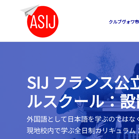
クルブヴォワ市
SIJ フランス
ルスクール：設
外国語として日本語を学ぶのではな
現地校内で学ぶ全日制カリキュラム：