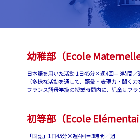
幼稚部（Ecole Maternell
日本語を用いた活動 1日45分×週4回＝3時間／
（多様な活動を通して、語彙・表現力・聞く力
フランス語母学級の授業時間内に、児童はフラ
初等部（Ecole Elémentai
「国語」1日45分×週4回＝3時間／週